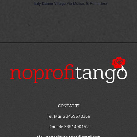
Italy Dance Village
Via Molise, 5, Pontedera
CONTATTI
Tel: Maria
3459678366
Daniele
3391490152
Mail:
noprofitangoasd@gmail.com