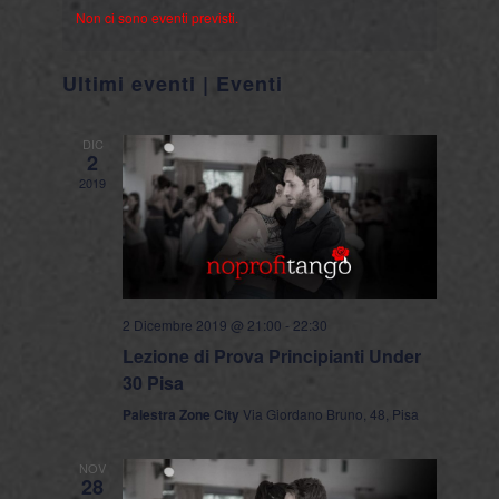
viste
Non ci sono eventi previsti.
data.
Navigaz
Ultimi eventi | Eventi
DIC
2
2019
2 Dicembre 2019 @ 21:00
-
22:30
Lezione di Prova Principianti Under
30 Pisa
Palestra Zone City
Via Giordano Bruno, 48, Pisa
NOV
28