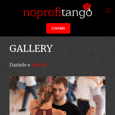
CHIAMA
GALLERY
Daniele e
Marilù