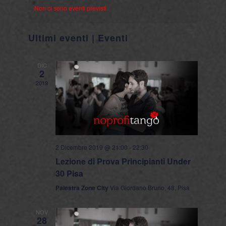
viste
Non ci sono eventi previsti.
data.
Navigaz
Ultimi eventi | Eventi
DIC
2
2019
2 Dicembre 2019 @ 21:00
-
22:30
Lezione di Prova Principianti Under
30 Pisa
Palestra Zone City
Via Giordano Bruno, 48, Pisa
NOV
28