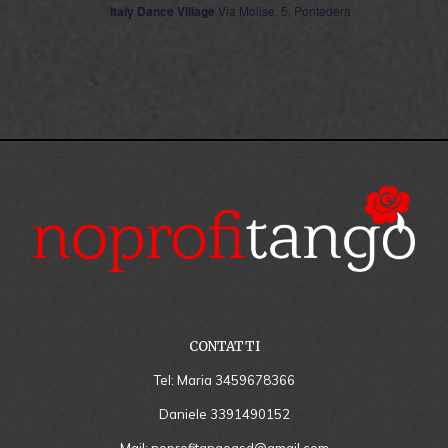
Italy Dance Village
Via Molise, 5, Pontedera
CONTATTI
Tel: Maria
3459678366
Daniele
3391490152
Mail:
noprofitangoasd@gmail.com