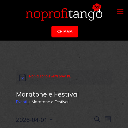
CHIAMA
Non ci sono eventi previsti.
Maratone e Festival
Eventi
Maratone e Festival
Eventi
Evento
2026-04-01
Cerca
Mese
Viste
Ricerca