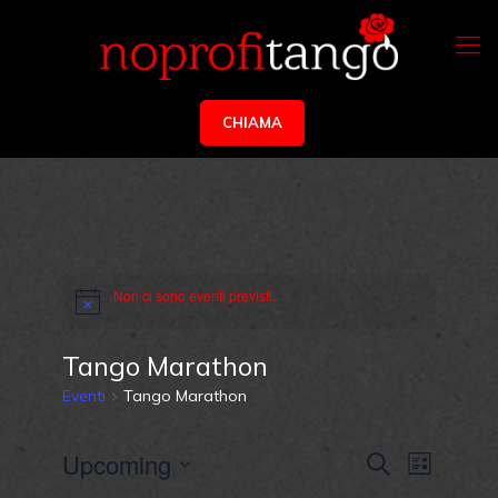
CHIAMA
Non ci sono eventi previsti.
Tango Marathon
Eventi
Tango Marathon
Eventi
Evento
Upcoming
Cerca
Lista
Viste
Ricerca