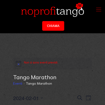
CHIAMA
Non ci sono eventi previsti.
Tango Marathon
Eventi
Tango Marathon
Eventi
Evento
2024-02-01
Cerca
Giorno
Viste
Ricerca