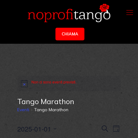
CHIAMA
Non ci sono eventi previsti.
Tango Marathon
Eventi
Tango Marathon
Eventi
Evento
2025-01-01
Cerca
Giorno
Viste
Ricerca