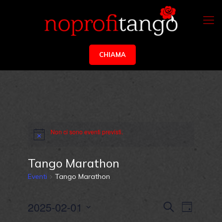
CHIAMA
Non ci sono eventi previsti.
Tango Marathon
Eventi
Tango Marathon
Eventi
Evento
2025-02-01
Cerca
Giorno
Viste
Ricerca