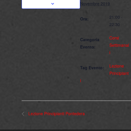
Novembre 2019
21:00 -
Ora:
22:30
Corsi
Categoria
Settimanal
Evento:
i
Lezione
Tag Evento:
Principiant
i
Lezione Principianti Pontedera