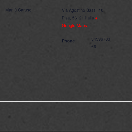
Marilù Caruso
Via Agostino Bassi, 10
Pisa
,
56121
Italia
+
Google Maps
34596783
Phone
66