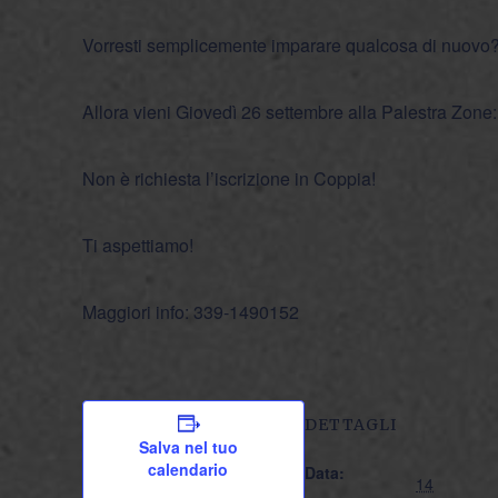
Vorresti semplicemente imparare qualcosa di nuovo
Allora vieni Giovedì 26 settembre alla Palestra Zone:
Non è richiesta l’iscrizione in Coppia!
Ti aspettiamo!
Maggiori info: 339-1490152
DETTAGLI
Salva nel tuo
calendario
Data:
14