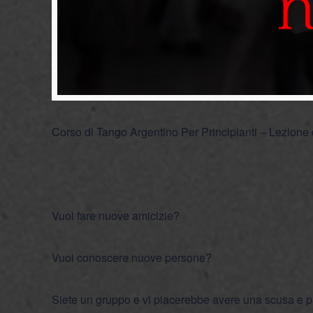
Corso di Tango Argentino Per Principianti – Lezione
Vuoi fare nuove amicizie?
Vuoi conoscere nuove persone?
Siete un gruppo e vi piacerebbe avere una scusa e 