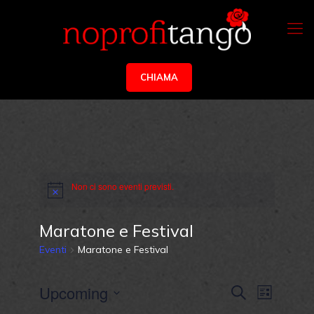
CHIAMA
Non ci sono eventi previsti.
Maratone e Festival
Eventi
Maratone e Festival
Eventi
Evento
Upcoming
Cerca
Lista
Viste
Ricerca