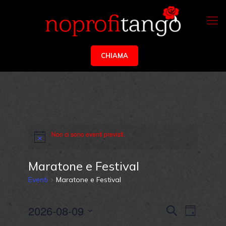
CHIAMA
Non ci sono eventi previsti.
Maratone e Festival
Eventi
Maratone e Festival
Eventi
Evento
2026-08-09
Cerca
Giorno
Viste
Ricerca